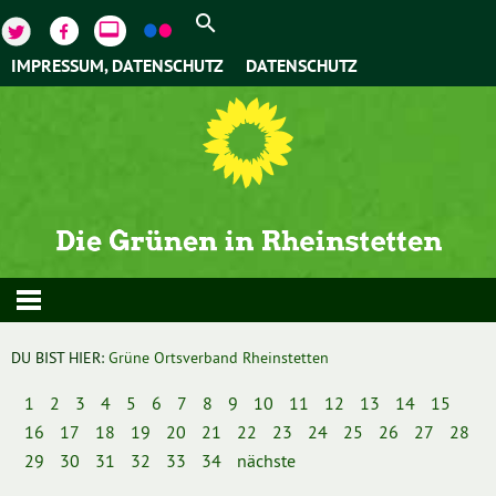
video_label
IMPRESSUM, DATENSCHUTZ
DATENSCHUTZ
DU BIST HIER:
Grüne Ortsverband Rheinstetten
1
2
3
4
5
6
7
8
9
10
11
12
13
14
15
16
17
18
19
20
21
22
23
24
25
26
27
28
29
30
31
32
33
34
nächste