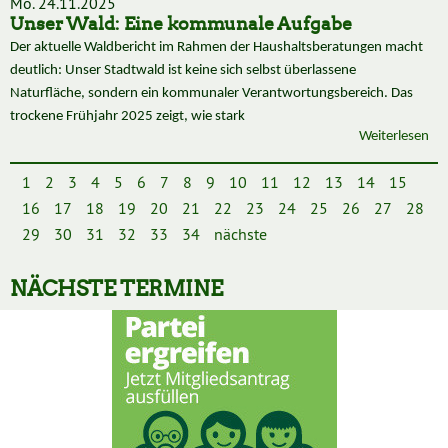
Mo. 24.11.2025
Unser Wald: Eine kommunale Aufgabe
Der aktuelle Waldbericht im Rahmen der Haushaltsberatungen macht
deutlich: Unser Stadtwald ist keine sich selbst überlassene
Naturfläche, sondern ein kommunaler Verantwortungsbereich. Das
trockene Frühjahr 2025 zeigt, wie stark
Weiterlesen
1
2
3
4
5
6
7
8
9
10
11
12
13
14
15
16
17
18
19
20
21
22
23
24
25
26
27
28
29
30
31
32
33
34
nächste
NÄCHSTE TERMINE