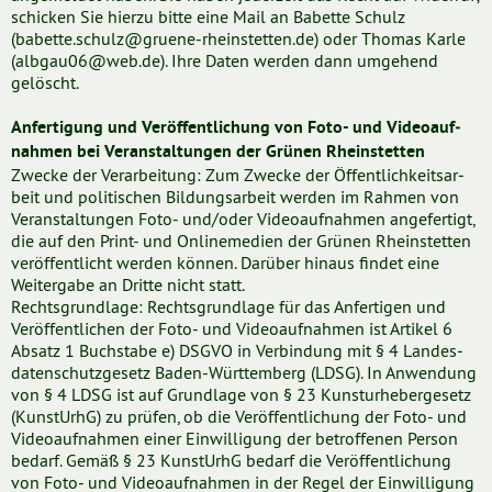
schicken Sie hierzu bitte eine Mail an Babette Schulz
(babette.schulz@gruene-rheinstetten.de) oder Thomas Karle
(albgau06@web.de). Ihre Daten werden dann umgehend
gelöscht.
Anfer­ti­gung und Veröf­fent­li­chung von Foto- und Vi­deo­auf­
nah­men bei Veran­stal­tun­gen der Grünen Rheinstetten
Zwecke der Verar­bei­tung: Zum Zwecke der Öffent­lich­keits­ar­
beit und politischen Bildungsarbeit werden im Rahmen ­von
Veran­stal­tun­gen Foto- und/oder Video­auf­nah­men an­ge­fer­tigt,
die auf den Print- und Online­me­dien der Grünen Rheinstetten
veröf­fent­licht werden können. Darüber hinaus findet eine
Weitergabe an Dritte nicht statt.
Rechts­grund­la­ge: Rechts­grund­lage für das Anfertigen und
Veröf­fent­li­chen der Foto- und Video­auf­nah­men ist Artikel 6
Absatz 1 Buchstabe e) DSGVO in Ver­bin­dung mit § 4 Landes­
da­ten­schutz­ge­setz Baden-Württem­ber­g (LDSG). In Anwendung
von § 4 LDSG ist auf Grundlage von § 23 Kunst­ur­he­ber­ge­setz
(Kunst­Ur­hG) zu prüfen, ob die Ver­öf­fent­li­chung der Foto- und
Video­auf­nah­men einer Einwil­li­gung ­der betrof­fe­nen Person
bedarf. Gemäß § 23 KunstUrhG bedarf die Veröf­fent­li­chung
von Foto- und Vi­deo­auf­nah­men in der Regel der Einwil­li­gung