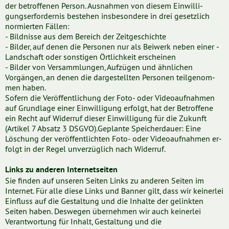
der betrof­fe­nen ­Per­son. Ausnahmen von diesem Einwil­li­
gungs­er­for­der­nis beste­hen ins­be­son­dere in drei gesetzlich
normierten Fällen:
- Bildnisse aus dem Bereich der Zeitge­schichte
- Bilder, auf denen die Personen nur als Beiwerk neben einer ­
Land­schaft oder sonstigen Örtlich­keit erscheinen
- Bilder von Versamm­lun­gen, Aufzügen und ähnlichen
Vorgängen, an denen die darge­stell­ten Personen teilge­nom­
men haben.
Sofern die Veröf­fent­li­chung der Foto- oder Video­auf­nah­men
auf Grund­lage einer Einwil­li­gung erfolgt, hat der Betroffene
ein Recht auf Widerruf dieser Einwil­li­gung für die Zukunft
(Artikel 7 Absatz 3 DSGVO).Geplante Speicher­dau­er: Eine
Löschung der veröf­fent­lich­ten Foto- oder Video­auf­nah­men er­
folgt in der Regel unver­züg­lich nach Widerruf.
Links zu anderen Internetseiten
Sie finden auf unseren Seiten Links zu anderen Seiten im
Internet. Für alle diese Links und Banner gilt, dass wir keinerlei
Einfluss auf die Gestaltung und die Inhalte der gelinkten
Seiten haben. Deswegen übernehmen wir auch keinerlei
Verantwortung für Inhalt, Gestaltung und die