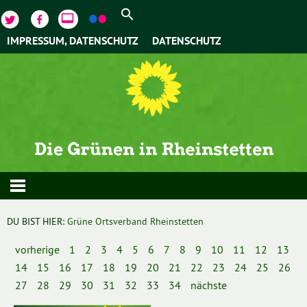
video_label
IMPRESSUM, DATENSCHUTZ
DATENSCHUTZ
DU BIST HIER:
Grüne Ortsverband Rheinstetten
vorherige
1
2
3
4
5
6
7
8
9
10
11
12
13
14
15
16
17
18
19
20
21
22
23
24
25
26
27
28
29
30
31
32
33
34
nächste