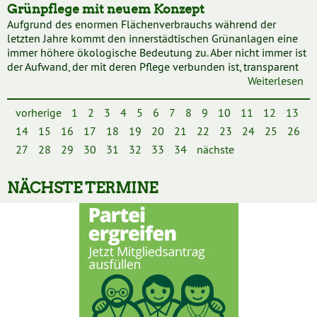
Grünpflege mit neuem Konzept
Aufgrund des enormen Flächenverbrauchs während der
letzten Jahre kommt den innerstädtischen Grünanlagen eine
immer höhere ökologische Bedeutung zu. Aber nicht immer ist
der Aufwand, der mit deren Pflege verbunden ist, transparent
Weiterlesen
vorherige
1
2
3
4
5
6
7
8
9
10
11
12
13
14
15
16
17
18
19
20
21
22
23
24
25
26
27
28
29
30
31
32
33
34
nächste
NÄCHSTE TERMINE