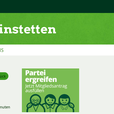
IS
ück
inuten