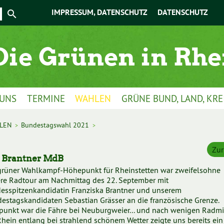
IMPRESSUM, DATENSCHUTZ
DATENSCHUTZ
 UNS
TERMINE
WAHLEN
GRÜNE BUND, LAND, KRE
LEN
Bundestagswahl 2021
>
>
Zur
a Brantner MdB
grüner Wahlkampf-Höhepunkt für Rheinstetten war zweifelsohne
re Radtour am Nachmittag des 22. September mit
esspitzenkandidatin Franziska Brantner und unserem
estagskandidaten Sebastian Grässer an die französische Grenze.
fpunkt war die Fähre bei Neuburgweier... und nach wenigen Radm
hein entlang bei strahlend schönem Wetter zeigte uns bereits ein