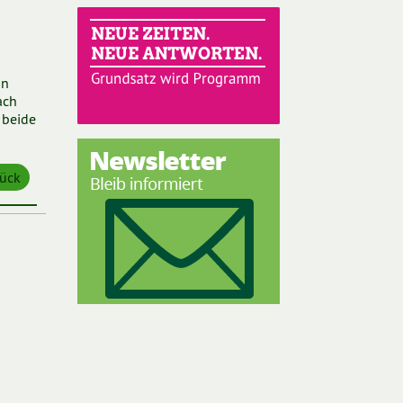
in
ach
 beide
ück