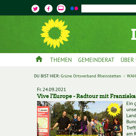
video_label
home
THEMEN
GEMEINDERAT
ÜBER
DU BIST HIER:
Grüne Ortsverband Rheinstetten
WAH
>
Fr. 24.09.2021
Vive l'Europe - Radtour mit Franzisk
Ein 
unse
Land
Bund
Tref
am R