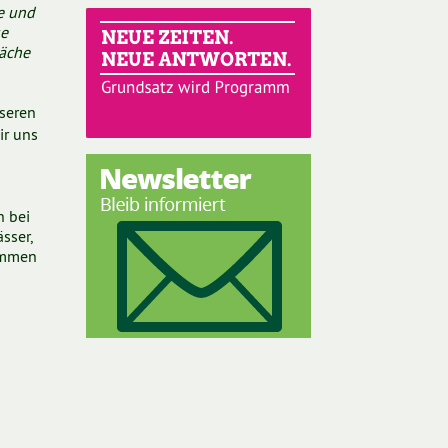
e und
ue
äche
seren
ir uns
h bei
sser,
ommen