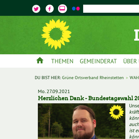
video_label
home
THEMEN
GEMEINDERAT
ÜBER
DU BIST HIER:
Grüne Ortsverband Rheinstetten
WAH
>
Mo. 27.09.2021
Herzlichen Dank - Bundestagswahl 2
Unse
kräf
könn
auch
ist 
könn