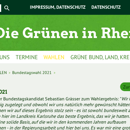
IMPRESSUM, DATENSCHUTZ
DATENSCHUTZ
 UNS
TERMINE
WAHLEN
GRÜNE BUND, LAND, KRE
LEN
Bundestagswahl 2021
>
>
Zur
021
r Bundestagskandidat Sebastian Grässer zum Wahlergebnis: "
Wir
tig zugelegt und obwohl wir uns natürlich mehr gewünscht hätten
en wir auf dieses Ergebnis stolz sein - es ist sowohl bundesweit a
 hier im Landkreis Karlsruhe das beste Ergebnis, das wir je hatten.
eine solide Basis, auf die wir in den kommenden Jahren aufbauen
en - in der Regierungsarbeit und hier bei uns. Es war mir eine gro