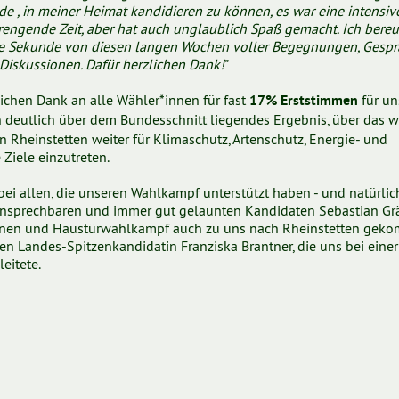
de , in meiner Heimat kandidieren zu können, es war eine intensiv
rengende Zeit, aber hat auch unglaublich Spaß gemacht. Ich bere
e Sekunde von diesen langen Wochen voller Begegnungen, Gespr
Diskussionen. Dafür herzlichen Dank!
"
ichen Dank an alle Wähler*innen für fast
für un
17% Erststimmen
n deutlich über dem Bundesschnitt liegendes Ergebnis, über das w
in Rheinstetten weiter für Klimaschutz, Artenschutz, Energie- und
Ziele einzutreten.
i allen, die unseren Wahlkampf unterstützt haben - und natürlic
ansprechbaren und immer gut gelaunten Kandidaten Sebastian Grä
ionen und Haustürwahlkampf auch zu uns nach Rheinstetten gek
en Landes-Spitzenkandidatin Franziska Brantner, die uns bei einer
eitete.