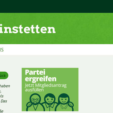
IS
ück
 haben
,
ls
 Das
ße