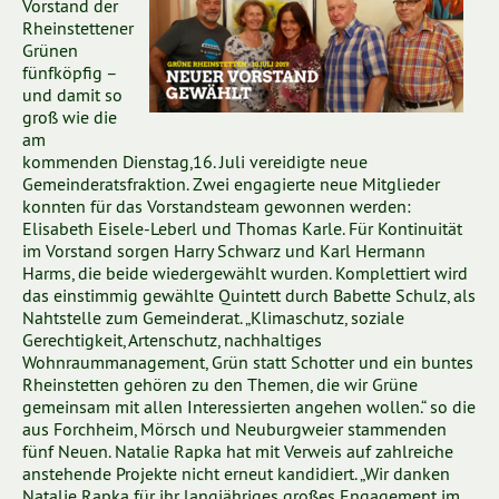
Vorstand der
Rheinstettener
Grünen
fünfköpfig –
und damit so
groß wie die
am
kommenden Dienstag,16. Juli vereidigte neue
Gemeinderatsfraktion. Zwei engagierte neue Mitglieder
konnten für das Vorstandsteam gewonnen werden:
Elisabeth Eisele-Leberl und Thomas Karle. Für Kontinuität
im Vorstand sorgen Harry Schwarz und Karl Hermann
Harms, die beide wiedergewählt wurden. Komplettiert wird
das einstimmig gewählte Quintett durch Babette Schulz, als
Nahtstelle zum Gemeinderat. „Klimaschutz, soziale
Gerechtigkeit, Artenschutz, nachhaltiges
Wohnraummanagement, Grün statt Schotter und ein buntes
Rheinstetten gehören zu den Themen, die wir Grüne
gemeinsam mit allen Interessierten angehen wollen.“ so die
aus Forchheim, Mörsch und Neuburgweier stammenden
fünf Neuen. Natalie Rapka hat mit Verweis auf zahlreiche
anstehende Projekte nicht erneut kandidiert. „Wir danken
Natalie Rapka für ihr langjähriges großes Engagement im