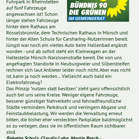
Fuhrpark in Rheinstetten
auf fünf Fahrzeuge
angewachsen ist! Schon
länger stehen Fahrzeuge
hinter dem Rathaus am
Rösselsbrünnle, dem Technischen Rathaus in Mörsch und
hinter der Alten Schule für Carsharing-NutzerInnen bereit.
Jüngst war noch ein viertes Auto beim Hallenbad ergänzt
worden - und ab sofort steht ein Kleinwagen an der
Haltestelle Mörsch-Narzissenstraße bereit. Die von uns
angefragten Standorte in Neuburgweier und Silberstreifen
rechnen sich laut Anbieter leider noch nicht. Aber was nicht
ist, kann ja noch werden... Vielleicht auch bald ein
Elektrofahrzeug?
Das Prinzip "nutzen statt besitzen" zieht ganz offensichtlich
auch bei uns seine Kreise. Weniger eigene Fahrzeuge,
besserer günstiger Nahverkehr und fahrradfreundliche
Städte vermindern Parkdruck und verringern Abgase und
Feinstaubbelastung. Wir werden die Verwaltung erneut
bitten, die bisher eher versteckten Parkplätze baldmöglichst
so zu verlegen, dass sie im öffentlichen Raum sichtbarer
sind.
-
Babette Schulz, Claudia Lahn, Martin Resch