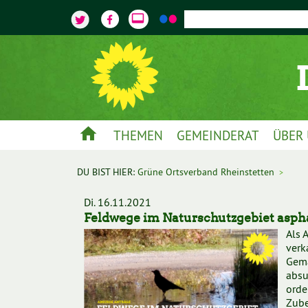
video_label
home
THEMEN
GEMEINDERAT
ÜBER
DU BIST HIER:
Grüne Ortsverband Rheinstetten
>
Di. 16.11.2021
Feldwege im Naturschutzgebiet aspha
Als 
verk
Gema
absu
orde
Zube