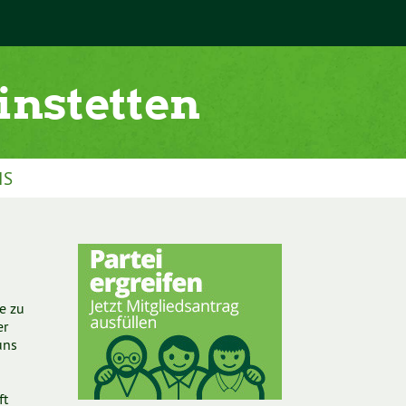
IS
e zu
er
uns
ft