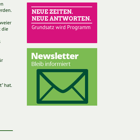
en
erden.
gweier
 die
s
ür
" hat.