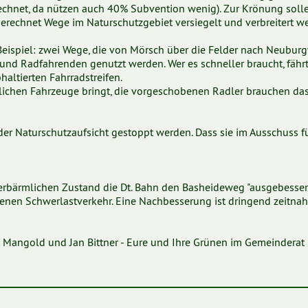
echnet, da nützen auch 40% Subvention wenig). Zur Krönung soll
erechnet Wege im Naturschutzgebiet versiegelt und verbreitert w
Beispiel: zwei Wege, die von Mörsch über die Felder nach Neubur
 und Radfahrenden genutzt werden. Wer es schneller braucht, fährt
phaltierten Fahrradstreifen.
ftlichen Fahrzeuge bringt, die vorgeschobenen Radler brauchen da
der Naturschutzaufsicht gestoppt werden. Dass sie im Ausschuss f
 erbärmlichen Zustand die Dt. Bahn den Basheideweg "ausgebessert
genen Schwerlastverkehr. Eine Nachbesserung ist dringend zeitnah
it Mangold und Jan Bittner - Eure und Ihre Grünen im Gemeinderat